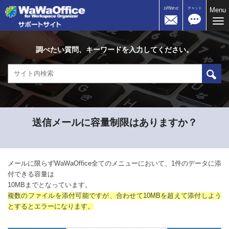
お問合わせ
チャット
Menu
Me
調べたい質問、キーワードを入力してください。
送信メールに容量制限はありますか？
メールに限らずWaWaOffice全てのメニューにおいて、1件のデータに添
付できる容量は
10MBまでとなっています。
複数のファイルを添付可能ですが、合わせて10MBを超えて添付しよう
とするとエラーになります。