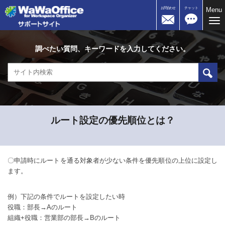
お問合わせ
チャット
Menu
Me
調べたい質問、キーワードを入力してください。
ルート設定の優先順位とは？
〇申請時にルートを通る対象者が少ない条件を優先順位の上位に設定し
ます。
例）下記の条件でルートを設定したい時
役職：部長→Aのルート
組織+役職：営業部の部長→Bのルート