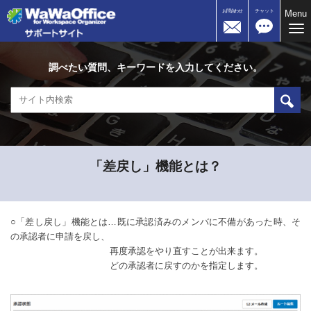
お問合わせ
チャット
Menu
Me
調べたい質問、キーワードを入力してください。
「差戻し」機能とは？
○「差し戻し」機能とは…既に承認済みのメンバに不備があった時、そ
の承認者に申請を戻し、
再度承認をやり直すことが出来ます。
どの承認者に戻すのかを指定します。