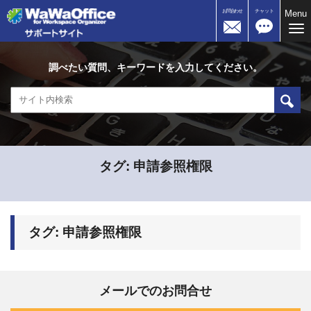
お問合わせ
チャット
Menu
Me
調べたい質問、キーワードを入力してください。
タグ:
申請参照権限
タグ:
申請参照権限
メールでのお問合せ